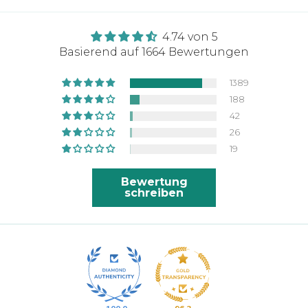
Text, dass sie gerne meine Bestellung
bearbeiten und das überhaupt kein
4.74 von 5
Problem ist. Ich habe anschließen
Basierend auf 1664 Bewertungen
auch eine Bestätigungs Email für
meine neue Bestellung bekommen 👍🏽
1389
Zum thsirt selbst kann ich sagen, toller
188
Stoff, sauber gestochenes Zeichen,
42
sehr bequem. Kann ich nur weiter
26
empfehlen
19
Bewertung
schreiben