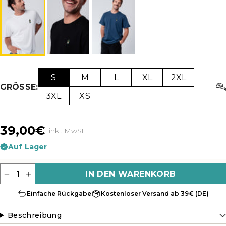
S
M
L
XL
2XL
GRÖSSE:
3XL
XS
39,00€
inkl. MwSt
Auf Lager
Menge
IN DEN WARENKORB
Einfache Rückgabe
Kostenloser Versand ab 39€ (DE)
Beschreibung