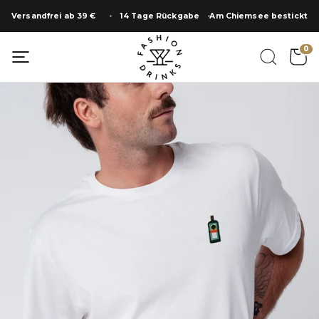
Zum
Versandfrei ab 39 €
14 Tage Rückgabe
Am Chiemsee bestickt
Inhalt
springen
0