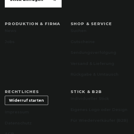
PRODUKTION & FIRMA
SHOP & SERVICE
News
Suchen
Jobs
Gutscheine
Sendungsverfolgung
Versand & Lieferung
Rückgabe & Umtausch
RECHTLICHES
STICK & B2B
Individueller Stick
Widerruf starten
Eigenes Logo oder Design
Impressum
Für Wiederverkäufer (B2B)
Datenschutz
AGB