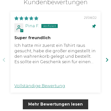
Kundenbewertungen
21/08/22
Pina F.
Super freundlich
Ich hatte mir zuerst ein Tshirt raus
gesucht, habe die großer eingestellt in
den wahrenkorb gelegt und bestellt.
Es sollte ein Geschenk sein für einen
Freund und als ich meine Bestätigungs
Email bekommen habe, merkte ich, es
hat einen Frauen Schnitt... Ich habe
dem fashion team sofort eine Email
Vollständige Bewertung
geschrieben, ob sie eventuell meine
Bestellung ändern könnten, damit es
ein Männer Schnitt hat. Ich habe ich
Mehr Bewertungen lesen
wenigen Minuten eine Rückmeldung
bekommen, mit sehr freundlichem