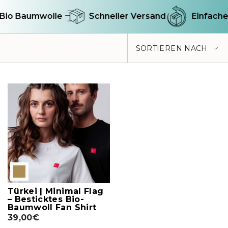
Bio Baumwolle
Schneller Versand
Einfache
Sortieren
SORTIEREN NACH
nach
Türkei | Minimal Flag
– Besticktes Bio-
Baumwoll Fan Shirt
39,00€