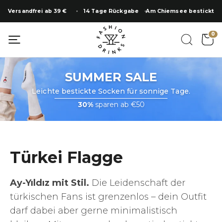
Zum
Versandfrei ab 39 €
14 Tage Rückgabe
Am Chiemsee bestickt
Inhalt
springen
SUMMER SALE
0
SUMMER SALE
Leichte bestickte Socken für sonnige Tage.
30%
sparen ab €50
Türkei Flagge
Ay-Yıldız mit Stil.
Die Leidenschaft der
türkischen Fans ist grenzenlos – dein Outfit
darf dabei aber gerne minimalistisch