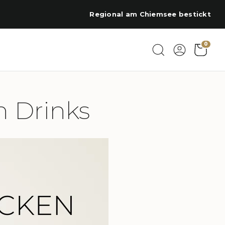
Regional am Chiemsee bestickt
0
n Drinks